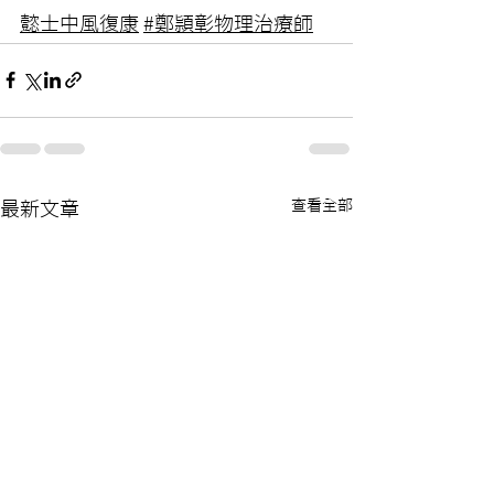
懿士中風復康
#鄭頴彰物理治療師
查看全部
最新文章