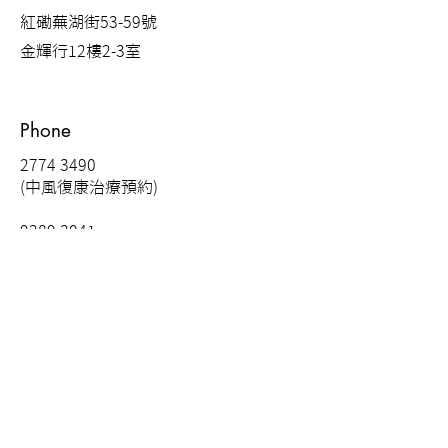
紅磡蕪湖街53-59號
金輝行12樓2-3室
Phone
2774 3490
(中風復康治療預約)
9389 3041
(中風復康治療查詢, 只限Whatsapp)
2731 9300
(住院查詢, 可直接致電)
Email