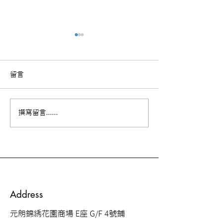
留言
【康復個案分享
【中風病人康復個案】 蘇
撰寫留言......
太和她康復後的生活
Address
元朗錦綉花園商場 E座 G/F 4號鋪