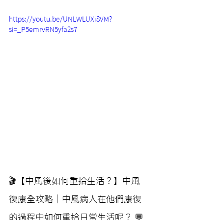
https://youtu.be/UNLWLUXi8VM?
si=_P5emrvRN5yfa2s7
🎬【中風後如何重拾生活？】中風
復康全攻略｜中風病人在他們康復
的過程中如何重拾日常生活呢？ 💬 