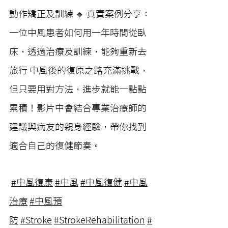
動作矯正及訓練 🔸 真實案例分享：
一位中風患者如何用一年時間從臥
床，透過治療及訓練，能夠重新去
旅行 中風後的復原之路充滿挑戰，
但只要用對方法，進步就能一點點
累積！影片中會結合專業治療師的
建議與病友的親身經驗，帶你找到
適合自己的復健節奏。 
#中風復康
#中風
#中風復健
#中風
治療
#中風預
防
#Stroke
#StrokeRehabilitation
#