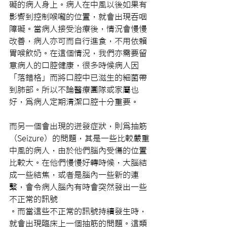
礙的病人身上。病人在中風以後如果有
影響到控制喉嚨的位置，就會出現吞咽
障礙。當病人接受治療後，情況會慢慢
改善，病人亦可而自行進食，不用依賴
胃喉飲奶。在這個情況，我們亦需要留
意病人的口腔健康，很多時候病人因
「落錯格」而將口腔中已滋生的細菌帶
到肺部。所以不論醫療團隊或家屬也
好，爲病人定期清潔口腔十分重要。
而另一個會出現的迸發症狀，則爲抽筋
（Seizure）的問題，其是一些比較嚴重
中風的病人，由於他們腦內受傷的位置
比較大。在他們慢慢好轉時候，大腦結
成一些結焦，或者是腦內一些新的連
繫，會令病人腦內有時會突然發出一些
不正常的訊號
。而當這些不正常的訊號持續發生時，
就會出現臨床上一個抽筋的問題。這類