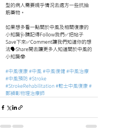
型的病人需要視乎情況去處方一些抗抽
筋藥物。
如果想多看一點關於中風及相關復康的
小知識🩺請記得Follow我們✅把帖子
Save下來✅Comment讓我們知道你的想
法🗣Share開去讓更多人知道關於中風的
小知識🤓
#中風復康
#中風
#中風復健
#中風治療
#中風預防
#Stroke
#StrokeRehabilitation
#懿士中風復康
#
鄭頴彰物理治療師