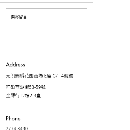
【康復個案分享
【中風病人康復個案】 蘇
撰寫留言......
太和她康復後的生活
Address
元朗錦綉花園商場 E座 G/F 4號鋪
紅磡蕪湖街53-59號
金輝行12樓2-3室
Phone
2774 3490