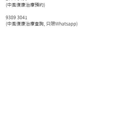
(中風復康治療預約)
9389 3041
(中風復康治療查詢, 只限Whatsapp)
2731 9300
(住院查詢, 可直接致電)
Email
Social Media
ecneurophysio@gmail.com
聯繫我們