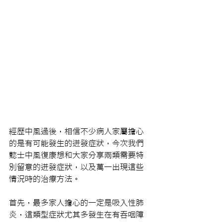
經歷中風過後，相信不少病人家屬擔心
的是有可能發生的迸發症狀，今次我們
懿士中風復康想和大家分享兩類需要特
別留意的迸發症狀，以及萬一出現這些
情況時的治療方法。
首先，最多家人擔心的一定是吸入性肺
炎，這類型症狀尤其多發生在有吞咽障