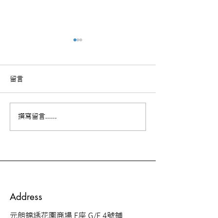
留言
【康復個案分享】-蘇太
【腳部復康動作
撰寫留言......
享】
Address
元朗錦綉花園商場 E座 G/F 4號鋪