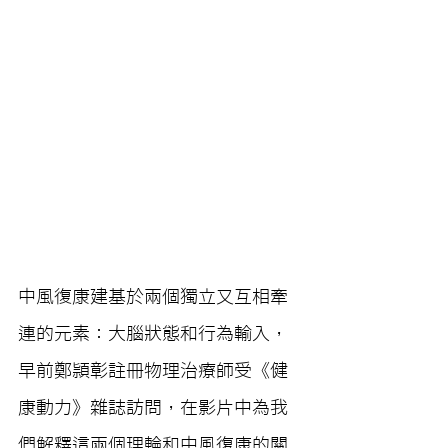
中風復康建基於兩個獨立又互相牽
連的元素：大腦狀態和行為輸入，
早前鄭頴彰註冊物理治療師受《健
康動力》雜誌訪問，在影片中為我
們解釋這兩個理輪和中風復康的關