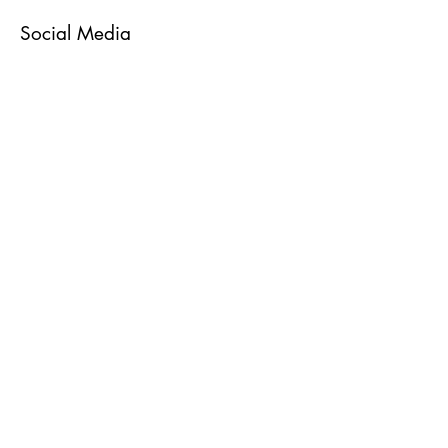
Social Media
ecneurophysio@gmail.com
聯繫我們
姓氏
名字
電郵地址
電話號碼